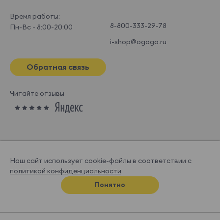
Время работы:
8-800-333-29-78
Пн-Вс - 8:00-20:00
i-shop@ogogo.ru
Обратная связь
Читайте отзывы
Наш сайт использует cookie-файлы в соответствии с
политикой конфиденциальности
.
© OGOGOHOME, 2026
Понятно
Спроектировано и нарисовано в
Супрематике