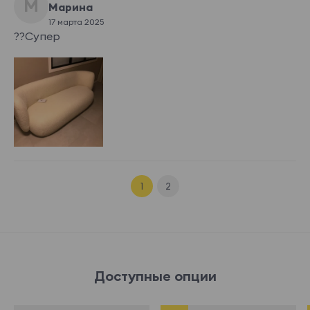
М
Марина
Monro Bottle G
Monro Brilliant
Monro Cream
Monro Deep Blu
17 марта 2025
reen
e
??Супер
Monro Espresso
Monro Grape
Monro Graphit
Monro Honey
Wine
e
Показать еще
Esckimo
94 700 ₽
1
2
Esckimo 01
Esckimo 02
Esckimo 03
Esckimo 04
Доступные опции