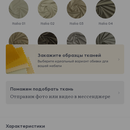
Italia 01
Italia 02
Italia 03
Italia 04
Закажите образцы тканей
Italia 05
Italia 06
Italia 07
Italia 08
Выберите идеальный вариант обивки для
Показать еще
вашей мебели
Betsy
74 800 ₽
Поможем подобрать ткань
Отправим фото или видео в мессенджере
Betsy 01
Betsy 02
Betsy 03
Betsy 04
Характеристики