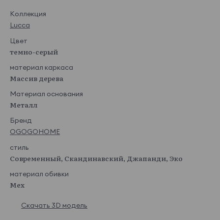
Коллекция
Betsy 05
Betsy 06
Betsy 07
Betsy 08
Lucca
Показать еще
Takt
74 800 ₽
Цвет
темно-серый
материал каркаса
Массив дерева
Материал основания
Takt aqua
Takt cappucci
Takt coffee
Takt coral
Металл
no
Бренд
OGOGOHOME
стиль
Современный, Скандинавский, Джапанди, Эко
Takt grafit
Takt grey
Takt latte
Takt lemon
материал обивки
Показать еще
Мех
Monaco
74 800 ₽
Скачать 3D модель