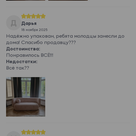
Morris 7
Morris 8
Morris 9
Buckle
122 230 ₽
Д
Дарья
18 ноября 2025
Надёжно упакован, ребята молодцы занесли до
дома! Спасибо продавцу???
Достоинства:
Buckle beige
Buckle brown
Buckle camel
Buckle dark_gr
Понравилось ВСЁ!!!
ey
Недостатки:
Всё так??
Buckle emerald
Buckle gray
Buckle latte
Buckle plum
Показать еще
Monro
89 700 ₽