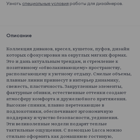
Узнать
специальные условия
работы для дизайнеров.
Monaco 01
Monaco 02
Monaco 03
Monaco 04
Описание
Коллекция диванов, кресел, кушеток, пуфов, дизайн
Monaco 05
Monaco 06
Monaco 07
Monaco 08
которых сфокусирован на округлых мягких формах.
Показать еще
Это и дань актуальным трендам, и стремление к
Kilimanjaro
74 800 ₽
позитивному «обволакивающему» пространству,
располагающему к уютному отдыху. Смелые объемы,
плавные линии привнесут в интерьер динамику,
свежесть, пластичность. Закругленные элементы,
фактурные обивки, естественные оттенки создают
атмосферу комфорта и дружелюбного притяжения.
Kilimanjaro 01
Kilimanjaro 02
Kilimanjaro 03
Kilimanjaro 04
Высокие спинки, плавно перетекающие в
подлокотники, обеспечивают эргономичную
поддержку и чувство безопасности, уединения.
Эти великолепные модели подарят теплые
тактильные ощущения. С помощью Lucca можно
стильно оформить как домашнюю гостиную,
Kilimanjaro 05
Kilimanjaro 06
Kilimanjaro 07
Kilimanjaro 08