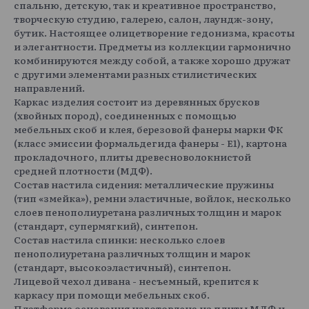
спальню, детскую, так и креативное пространство,
Показать еще
творческую студию, галерею, салон, лаундж-зону,
Aleks
74 800 ₽
бутик. Настоящее олицетворение гедонизма, красоты
и элегантности. Предметы из коллекции гармонично
комбинируются между собой, а также хорошо дружат
с другими элементами разных стилистических
направлений.
Каркас изделия состоит из деревянных брусков
Aleks Ivory
Aleks Light Gra
(хвойных пород), соединенных с помощью
y
мебельных скоб и клея, березовой фанеры марки ФК
Merino
100 000 ₽
(класс эмиссии формальдегида фанеры - Е1), картона
прокладочного, плиты древесноволокнистой
средней плотности (МДФ).
Состав настила сидения: металлические пружины
(тип «змейка»), ремни эластичные, войлок, несколько
слоев пенополиуретана различных толщин и марок
Merino 001
Merino 002
Merino 003
Merino 004
(стандарт, супермягкий), синтепон.
Состав настила спинки: несколько слоев
пенополиуретана различных толщин и марок
(стандарт, высокоэластичный), синтепон.
Лицевой чехол дивана - несъемный, крепится к
каркасу при помощи мебельных скоб.
Merino 007
Merino 008
Merino 009
Merino 010
Платформа основания изготовлена из плиты МДФ и