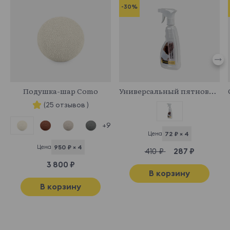
Esckimo 05
-30%
798078
341029
Подушка-шар Como
Универсальный пятновыводитель
(25 отзывов )
+9
Цена
72 ₽ × 4
Цена
950 ₽ × 4
410 ₽
287 ₽
3 800 ₽
В корзину
В корзину