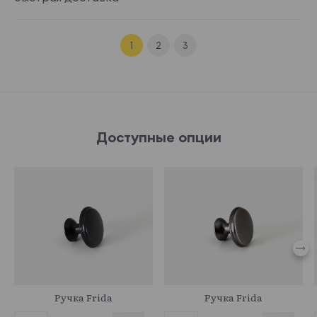
1
2
3
Доступные опции
745057
745056
Ручка Frida
Ручка Frida