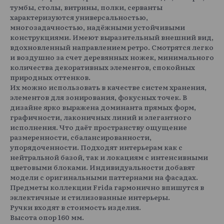
тумбы, столы, витрины, полки, серванты
характеризуются универсальностью,
многозадачностью, надёжными устойчивыми
конструкциями. Имеют выразительный внешний вид,
вдохновленный направлением ретро. Смотрятся легко
и воздушно за счет деревянных ножек, минимального
количества декоративных элементов, спокойных
природных оттенков.
Их можно использовать в качестве систем хранения,
элементов для зонирования, фокусных точек. В
дизайне ярко выражена доминанта прямых форм,
графичности, лаконичных линий и элегантного
исполнения. Что даёт пространству ощущение
размеренности, сбалансированности,
упорядоченности. Подходят интерьерам как с
нейтральной базой, так и локациям с интенсивными
цветовыми блоками. Индивидуальности добавят
модели с оригинальными паттернами на фасадах.
Предметы коллекции Frida гармонично впишутся в
эклектичные и стилизованные интерьеры.
Ручки входят в стоимость изделия.
Высота опор 160 мм.