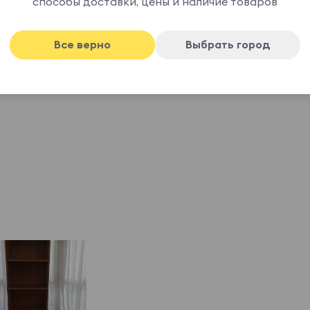
дметы коллекции Frida гармонично впишутся в
способы доставки, цены и наличие товаров
 мм..
Все верно
Выбрать город
.
 защиты от опрокидывания (крепежи входят в