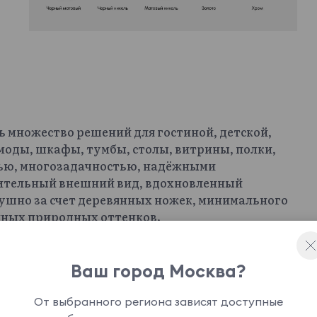
ь множество решений для гостиной, детской,
омоды, шкафы, тумбы, столы, витрины, полки,
ью, многозадачностью, надёжными
ительный внешний вид, вдохновленный
душно за счет деревянных ножек, минимального
йных природных оттенков.
ранения, элементов для зонирования, фокусных
 прямых форм, графичности, лаконичных линий и
нству ощущение размеренности,
Ваш город Москва?
одят интерьерам как с нейтральной базой, так и
и. Индивидуальности добавят модели с
От выбранного региона зависят доступные