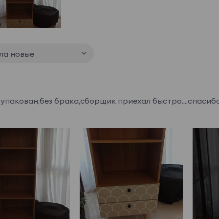
ла новые
упакован,без брака,сборщик приехал быстро....спаси