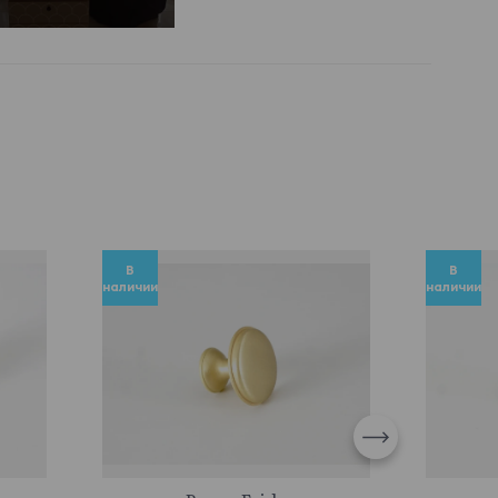
В
В
наличии
наличии
745055