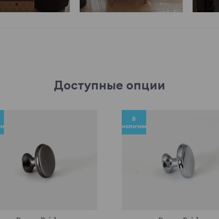
Доступные опции
В
ии
наличии
745056
745058