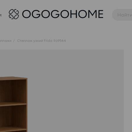
и
еллажи
Стеллаж узкий Frida 969544