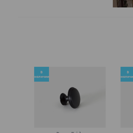
В
В
наличии
налич
745057