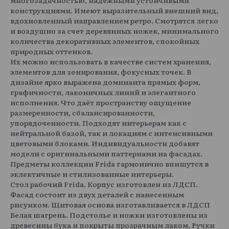
конструкциями. Имеют выразительный внешний вид,
вдохновленный направлением ретро. Смотрятся легко
и воздушно за счет деревянных ножек, минимального
количества декоративных элементов, спокойных
природных оттенков.
Их можно использовать в качестве систем хранения,
элементов для зонирования, фокусных точек. В
дизайне ярко выражена доминанта прямых форм,
графичности, лаконичных линий и элегантного
исполнения. Что даёт пространству ощущение
размеренности, сбалансированности,
упорядоченности. Подходят интерьерам как с
нейтральной базой, так и локациям с интенсивными
цветовыми блоками. Индивидуальности добавят
модели с оригинальными паттернами на фасадах.
Предметы коллекции Frida гармонично впишутся в
эклектичные и стилизованные интерьеры.
Стол рабочий Frida. Корпус изготовлен из ЛДСП.
Фасад состоит из двух деталей с нанесенным
рисунком. Щитовая основа изготавливается в ЛДСП
Белая шагрень. Подстолье и ножки изготовлены из
древесины бука и покрыты прозрачным лаком. Ручки