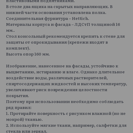
пластиковыми подпятниками.
В столе два ящика на скрытых направляющих. В
нижней части основания установлена полка.
Соединительная фурнитура – Hettich.
Материалы корпуса и фасада – ЛДСтП толщиной 16
мм..
Стол консольный рекомендуется крепить к стене для
защиты от опрокидывания (крепежи входят в
комплект).
Высота опор 160 мм.
Изображение, нанесенное на фасады, устойчиво к
выцветанию, истиранию и влаге. Однако длительное
воздействие воды, различных растворителей,
спиртосодержащих жидкостей и высоких температур,
увеличивают риск повреждения целостности
покрытия.
Поэтому при использовании необходимо соблюдать
ряд правил:
1. Протирайте поверхность с рисунком влажной (но не
мокрой) тканью.
2. Используйте мягкие ткани, например, салфетки для
стекла или зеркал.