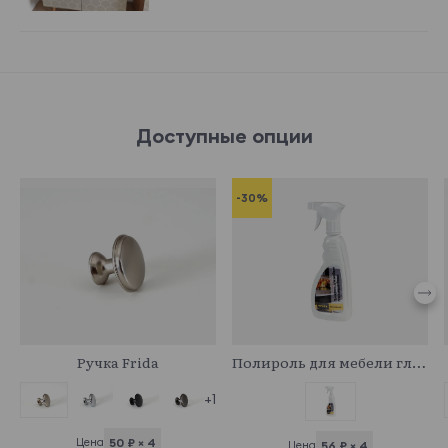
Доступные опции
-30%
745054
341044
Ручка Frida
Полироль для мебели глянцевый
+1
Цена
50 ₽ × 4
Цена
56 ₽ × 4