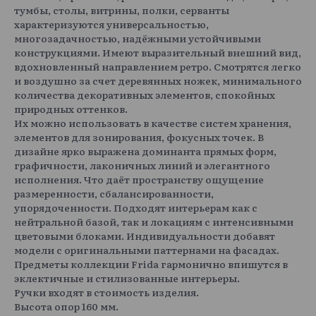
тумбы, столы, витрины, полки, серванты
характеризуются универсальностью,
многозадачностью, надёжными устойчивыми
конструкциями. Имеют выразительный внешний вид,
вдохновленный направлением ретро. Смотрятся легко
и воздушно за счет деревянных ножек, минимального
количества декоративных элементов, спокойных
природных оттенков.
Их можно использовать в качестве систем хранения,
элементов для зонирования, фокусных точек. В
дизайне ярко выражена доминанта прямых форм,
графичности, лаконичных линий и элегантного
исполнения. Что даёт пространству ощущение
размеренности, сбалансированности,
упорядоченности. Подходят интерьерам как с
нейтральной базой, так и локациям с интенсивными
цветовыми блоками. Индивидуальности добавят
модели с оригинальными паттернами на фасадах.
Предметы коллекции Frida гармонично впишутся в
эклектичные и стилизованные интерьеры.
Ручки входят в стоимость изделия.
Высота опор 160 мм.