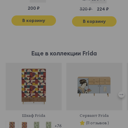
200 ₽
320 ₽
224 ₽
В корзину
В корзину
Еще в коллекции Frida
968710
969642
Шкаф Frida
Сервант Frida
(11 отзывов )
+76