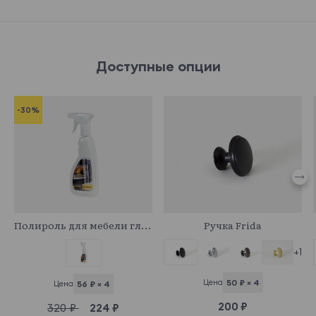
Доступные опции
-30%
341044
745057
Полироль для мебели глянцевый
Ручка Frida
+1
Цена
50 ₽ × 4
Цена
56 ₽ × 4
200 ₽
320 ₽
224 ₽