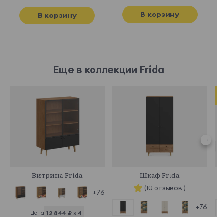
В корзину
В корзину
Еще в коллекции Frida
968659
968916
Витрина Frida
Шкаф Frida
(10 отзывов )
+76
+76
Цена
12 844 ₽ × 4