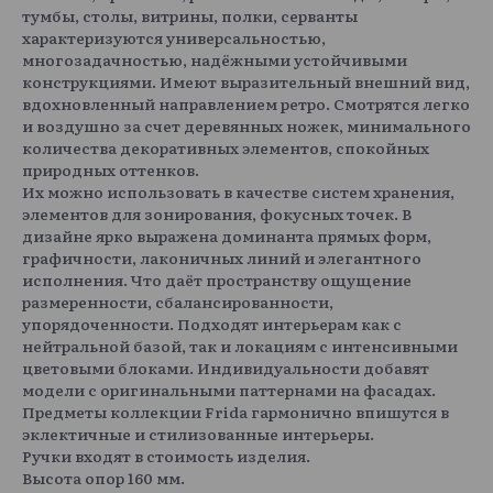
тумбы, столы, витрины, полки, серванты
характеризуются универсальностью,
многозадачностью, надёжными устойчивыми
конструкциями. Имеют выразительный внешний вид,
вдохновленный направлением ретро. Смотрятся легко
и воздушно за счет деревянных ножек, минимального
количества декоративных элементов, спокойных
природных оттенков.
Их можно использовать в качестве систем хранения,
элементов для зонирования, фокусных точек. В
дизайне ярко выражена доминанта прямых форм,
графичности, лаконичных линий и элегантного
исполнения. Что даёт пространству ощущение
размеренности, сбалансированности,
упорядоченности. Подходят интерьерам как с
нейтральной базой, так и локациям с интенсивными
цветовыми блоками. Индивидуальности добавят
модели с оригинальными паттернами на фасадах.
Предметы коллекции Frida гармонично впишутся в
эклектичные и стилизованные интерьеры.
Ручки входят в стоимость изделия.
Высота опор 160 мм.