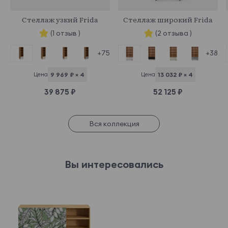
969618
969468
Стеллаж узкий Frida
Стеллаж широкий Frida
(1 отзыв )
(2 отзыва )
+75
+38
Цена
9 969 ₽ × 4
Цена
13 032 ₽ × 4
39 875 ₽
52 125 ₽
Вся коллекция
Вы интересовались