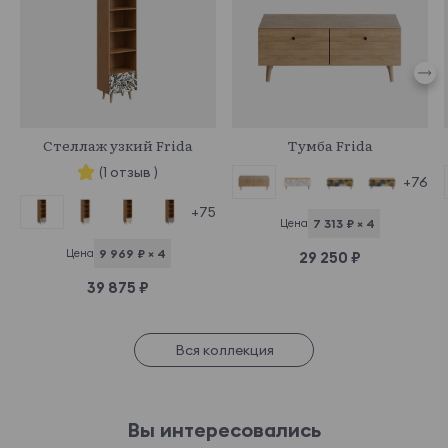
969620
968998
Стеллаж узкий Frida
Тумба Frida
(1 отзыв )
+76
+75
Цена
7 313 ₽ × 4
Цена
9 969 ₽ × 4
29 250 ₽
39 875 ₽
Вся коллекция
Вы интересовались