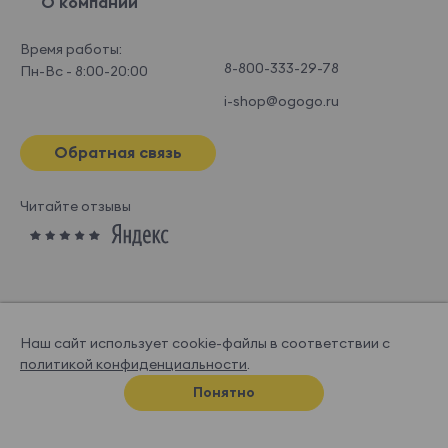
О компании
Время работы:
8-800-333-29-78
Пн-Вс - 8:00-20:00
i-shop@ogogo.ru
Обратная связь
Читайте отзывы
Наш сайт использует cookie-файлы в соответствии с
политикой конфиденциальности
.
© OGOGOHOME, 2026
Понятно
Спроектировано и нарисовано в
Супрематике