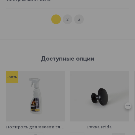
1
2
3
Доступные опции
-30%
341044
745057
Полироль для мебели глянцевый
Ручка Frida