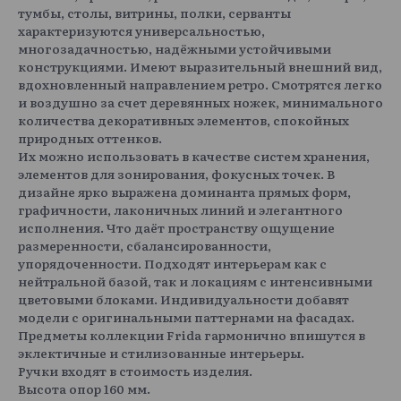
тумбы, столы, витрины, полки, серванты
характеризуются универсальностью,
многозадачностью, надёжными устойчивыми
конструкциями. Имеют выразительный внешний вид,
вдохновленный направлением ретро. Смотрятся легко
и воздушно за счет деревянных ножек, минимального
количества декоративных элементов, спокойных
природных оттенков.
Их можно использовать в качестве систем хранения,
элементов для зонирования, фокусных точек. В
дизайне ярко выражена доминанта прямых форм,
графичности, лаконичных линий и элегантного
исполнения. Что даёт пространству ощущение
размеренности, сбалансированности,
упорядоченности. Подходят интерьерам как с
нейтральной базой, так и локациям с интенсивными
цветовыми блоками. Индивидуальности добавят
модели с оригинальными паттернами на фасадах.
Предметы коллекции Frida гармонично впишутся в
эклектичные и стилизованные интерьеры.
Ручки входят в стоимость изделия.
Высота опор 160 мм.