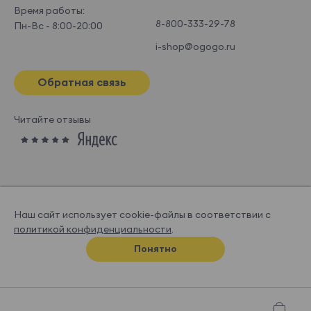
Время работы:
8-800-333-29-78
Пн-Вс - 8:00-20:00
i-shop@ogogo.ru
Обратная связь
Читайте отзывы
Наш сайт использует cookie-файлы в соответствии с
политикой конфиденциальности
.
© OGOGOHOME, 2026
Понятно
Спроектировано и нарисовано в
Супрематике