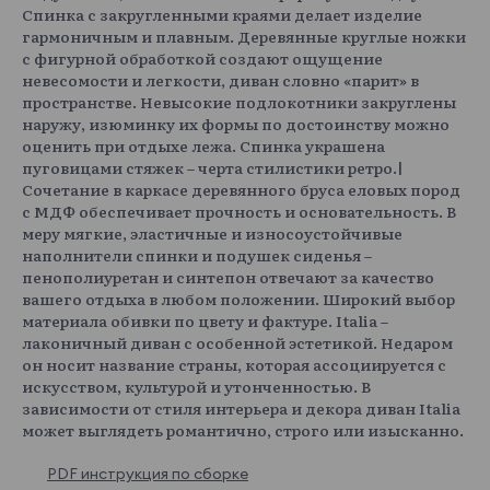
Спинка с закругленными краями делает изделие
гармоничным и плавным. Деревянные круглые ножки
с фигурной обработкой создают ощущение
невесомости и легкости, диван словно «парит» в
пространстве. Невысокие подлокотники закруглены
наружу, изюминку их формы по достоинству можно
оценить при отдыхе лежа. Спинка украшена
пуговицами стяжек – черта стилистики ретро.|
Сочетание в каркасе деревянного бруса еловых пород
с МДФ обеспечивает прочность и основательность. В
меру мягкие, эластичные и износоустойчивые
наполнители спинки и подушек сиденья –
пенополиуретан и синтепон отвечают за качество
вашего отдыха в любом положении. Широкий выбор
материала обивки по цвету и фактуре. Italia –
лаконичный диван с особенной эстетикой. Недаром
он носит название страны, которая ассоциируется с
искусством, культурой и утонченностью. В
зависимости от стиля интерьера и декора диван Italia
может выглядеть романтично, строго или изысканно.
PDF инструкция по сборке