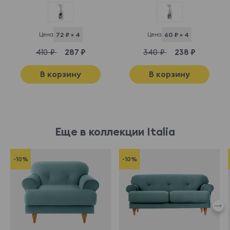
Цена
72 ₽ × 4
Цена
60 ₽ × 4
410 ₽
287 ₽
340 ₽
238 ₽
В корзину
В корзину
Еще в коллекции Italia
-10%
-10%
865704
865371