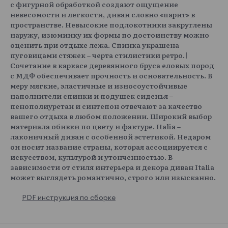
с фигурной обработкой создают ощущение
невесомости и легкости, диван словно «парит» в
пространстве. Невысокие подлокотники закруглены
наружу, изюминку их формы по достоинству можно
оценить при отдыхе лежа. Спинка украшена
пуговицами стяжек – черта стилистики ретро.|
Сочетание в каркасе деревянного бруса еловых пород
с МДФ обеспечивает прочность и основательность. В
меру мягкие, эластичные и износоустойчивые
наполнители спинки и подушек сиденья –
пенополиуретан и синтепон отвечают за качество
вашего отдыха в любом положении. Широкий выбор
материала обивки по цвету и фактуре. Italia –
лаконичный диван с особенной эстетикой. Недаром
он носит название страны, которая ассоциируется с
искусством, культурой и утонченностью. В
зависимости от стиля интерьера и декора диван Italia
может выглядеть романтично, строго или изысканно.
PDF инструкция по сборке