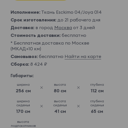
Исполнение:
Ткань Esckimo 04/Joya 014
Срок изготовления:
до 21 рабочего дня
Доставка:
в город
Москва
от 3 дней
Стоимость доставки:
бесплатно
* Бесплатная доставка по Москве
(МКАД+10 км)
Самовывоз:
бесплатно
Найти на карте
Сборка:
8 424 ₽
Габариты:
ширина
высота
глубина
256 см
80 см
112 см
ширина
высота
глубина
сиденья
сиденья
сиденья
170 см
41 см
65 см
высота
подлокотников