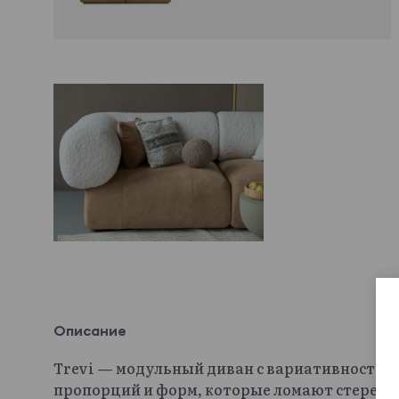
Описание
Trevi — модульный диван с вариативностью 
пропорций и форм, которые ломают стереот