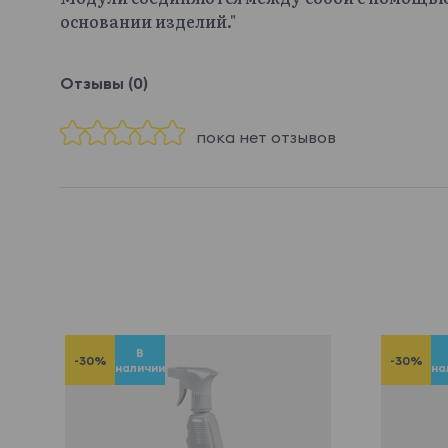
основании изделий."
Отзывы (0)
пока нет отзывов
В
-30%
-30%
наличии
на