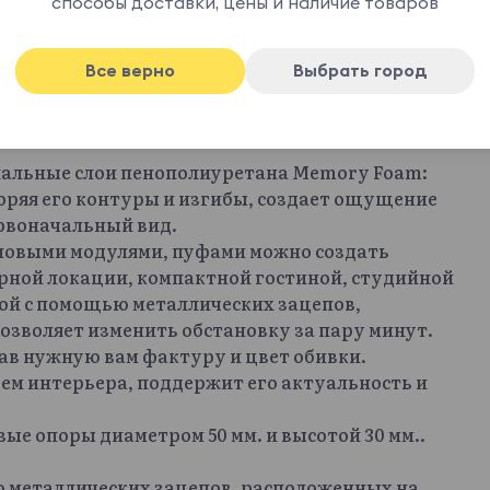
способы доставки, цены и наличие товаров
м минимализма и неформальности. Пышные
иками спинки и подлокотников. Их
ментами передает чувство безопасности,
Все верно
Выбрать город
обволакивающие линии фонтанируют" уютом,
 Trevi безупречной точкой притяжения для
иальные слои пенополиуретана Memory Foam:
оряя его контуры и изгибы, создает ощущение
ервоначальный вид.
гловыми модулями, пуфами можно создать
рной локации, компактной гостиной, студийной
ой с помощью металлических зацепов,
озволяет изменить обстановку за пару минут.
ав нужную вам фактуру и цвет обивки.
ем интерьера, поддержит его актуальность и
ые опоры диаметром 50 мм. и высотой 30 мм..
 металлических зацепов, расположенных на