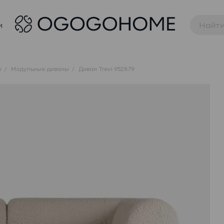
и
ы
Модульные диваны
Диван Trevi 952879