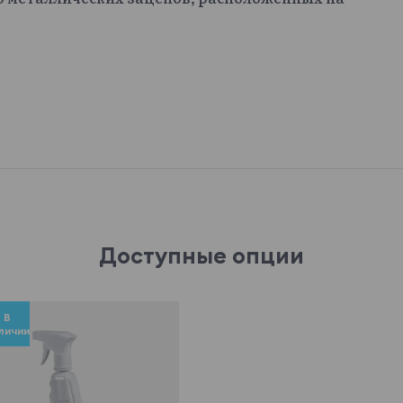
Доступные опции
В
личии