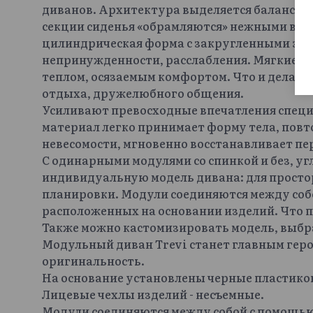
диванов. Архитектура выделяется балансо
секции сиденья «обрамляются» нежными вал
цилиндрическая форма с закругленными эле
непринужденности, расслабления. Мягкие 
теплом, осязаемым комфортом. Что и делает
отдыха, дружелюбного общения.
Усиливают превосходные впечатления спец
материал легко принимает форму тела, повт
невесомости, мгновенно восстанавливает п
С одинарными модулями со спинкой и без, у
индивидуальную модель дивана: для просто
планировки. Модули соединяются между соб
расположенных на основании изделий. Что п
Также можно кастомизировать модель, выбр
Модульный диван Trevi станет главным геро
оригинальность.
На основание установлены черные пластиков
Лицевые чехлы изделий - несъемные.
Модули соединяются между собой с помощью