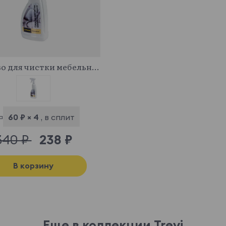
341043
Средство для чистки мебельных тканей
60 ₽ × 4
, в сплит
а
340 ₽
238 ₽
В корзину
Еще в коллекции Trevi