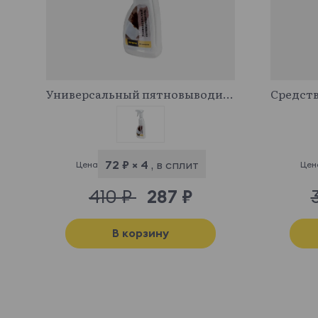
341029
Универсальный пятновыводитель
72 ₽ × 4
, в сплит
Цена
Цен
410 ₽
287 ₽
В корзину