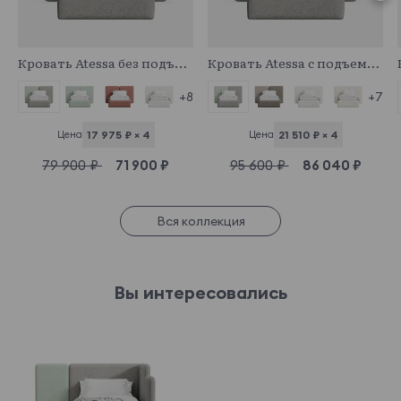
974396
974421
Кровать Atessa без подъемного механизма
Кровать Atessa с подъемным механизмом
+7
+8
Цена
21 510 ₽ × 4
Цена
17 975 ₽ × 4
95 600 ₽
86 040 ₽
79 900 ₽
71 900 ₽
Вся коллекция
Вы интересовались