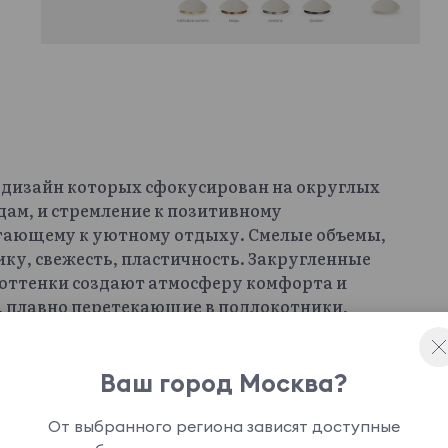
, дизайн которых сфокусирован на округлых
дам, и стремление к позитивному
гающему к уютному отдыху. Смелые объемы,
ку, свежесть, пластичность. Закругленные
 оттенки создают атмосферу комфорта и
 плавно перетекающие в подлокотники,
вство безопасности, уединения.
тактильные ощущения. С помощью Lucca можно
спальню, детскую, так и креативное
Ваш город Москва?
 салон, лаундж-зону, бутик. Настоящее
нтности. Предметы из коллекции гармонично
От выбранного региона зависят доступные