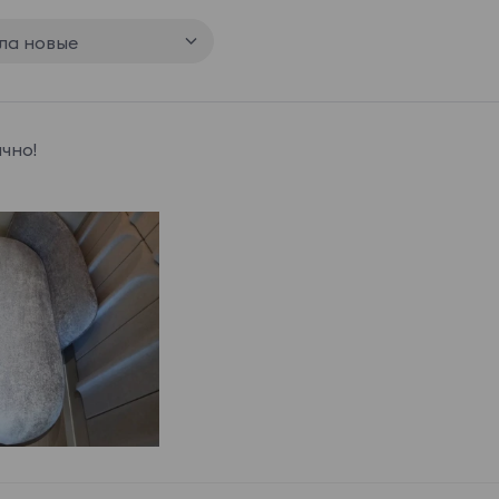
ла новые
чно!