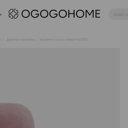
и
ы
Диваны-кушетки
Кушетка Lucca левая 966782