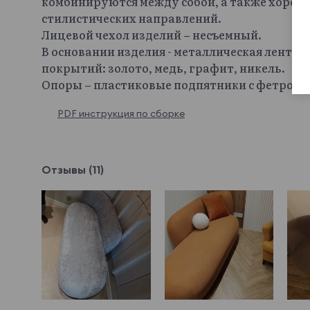
комбинируются между собой, а также хорош
стилистических направлений.
Лицевой чехол изделий – несъемный.
В основании изделия - металлическая лента
покрытий: золото, медь, графит, никель.
Опоры – пластиковые подпятники с фетров
PDF инструкция по сборке
Отзывы (11)