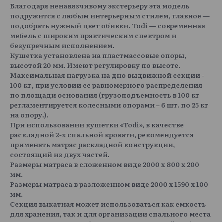
Благодаря ненавязчивому экстерьеру эта модель
подружится с любым интерьерным стилем, главное —
подобрать нужный цвет обивки. Todi — современная
мебель с широким практическим спектром и
безупречным исполнением.
Кушетка установлена на пластмассовые опоры,
высотой 20 мм. Имеют регулировку по высоте.
Максимальная нагрузка на дно выдвижной секции -
100 кг, при условии ее равномерного распределения
по площади основания (грузоподъемность в 100 кг
регламентируется колесными опорами – 6 шт. по 25 кг
на опору.).
При использовании кушетки «Todi», в качестве
раскладной 2-х спальной кровати, рекомендуется
применять матрас раскладной конструкции,
состоящий из двух частей.
Размеры матраса в сложенном виде 2000 х 800 х 200
мм.
Размеры матраса в разложенном виде 2000 х 1590 х 100
мм.
Секция выкатная может использоваться как емкость
для хранения, так и для организации спального места