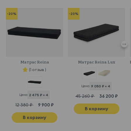
-20%
-20%
333209
821603
Матрас Reina
Матрас Reina Lux
(1 отзыв )
Цена
9 050 ₽ × 4
Цена
2 475 ₽ × 4
45 260 ₽
36 200 ₽
12 380 ₽
9 900 ₽
В корзину
В корзину