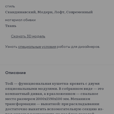
стиль
Скандинавский, Модерн, Лофт, Современный
материал обивки
Ткань
Скачать 3D модель
Узнать
специальные условия
работы для дизайнеров.
Описание
Todi — функциональная кушетка-кровать с двумя
опциональными модулями. В собранном виде — это
компактный диван, а в разложенном — спальное
место размером 2000х1590х100 мм. Механизм
трансформации — выкатной: при раскладывании
достаточно выкатить вспомогательную секцию из-
под сиденья и установить на нее блок ламелей.