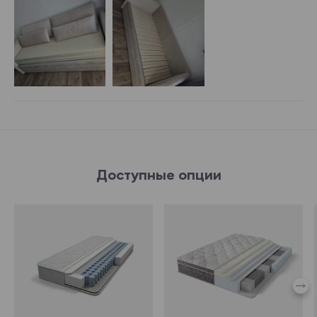
Доступные опции
582221
582112