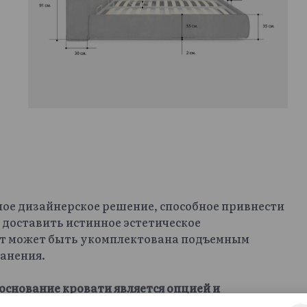
ное дизайнерское решение, способное привнести
 доставить истинное эстетическое
офт может быть укомплектована подъемным
анения.
основание кровати является опцией и