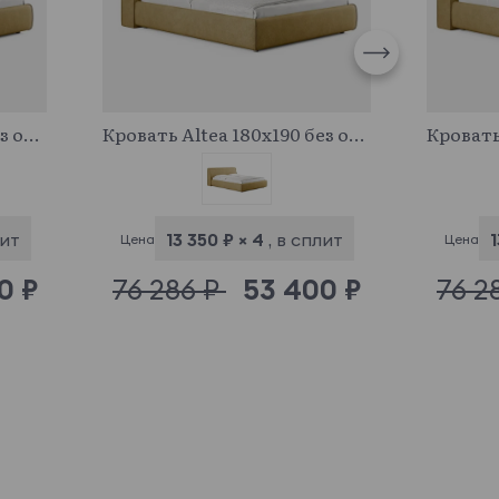
683305
Кровать Altea 160x190 без основания и подъемного механизма
Кровать Altea 180x190 без основания и подъемного механизма
лит
13 350 ₽ × 4
, в сплит
1
Цена
Цена
0 ₽
76 286 ₽
53 400 ₽
76 2