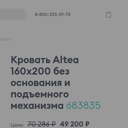
8-800-333-29-78
683835
Кровать Altea
160x200 без
основания и
подъемного
механизма
683835
70 286 ₽
49 200 ₽
Цена: