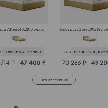
683742
683212
Кровать Altea 140x200 без основания и подъемного механизма
11 850 ₽ × 4
, в сплит
12 300 ₽ × 4
, в сп
а
Цена
 714 ₽
47 400 ₽
70 286 ₽
49 20
Вся коллекция