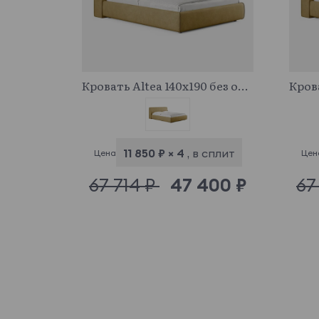
683119
Кровать Altea 140x190 без основания и подъемного механизма
11 850 ₽ × 4
, в сплит
Цена
Цен
67 714 ₽
47 400 ₽
67