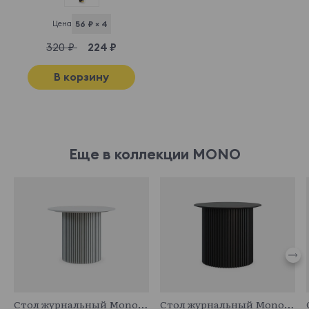
Цена
56 ₽ × 4
320 ₽
224 ₽
В корзину
Еще в коллекции MONO
943397
943398
Стол журнальный Mono Stripe D50/D29/H37,5
Стол журнальный Mono Stripe D50/ D38/H42