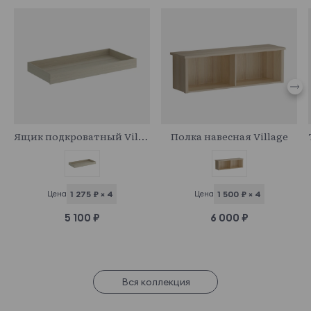
332073
331907
Ящик подкроватный Village
Полка навесная Village
Цена
1 275 ₽ × 4
Цена
1 500 ₽ × 4
5 100 ₽
6 000 ₽
Вся коллекция