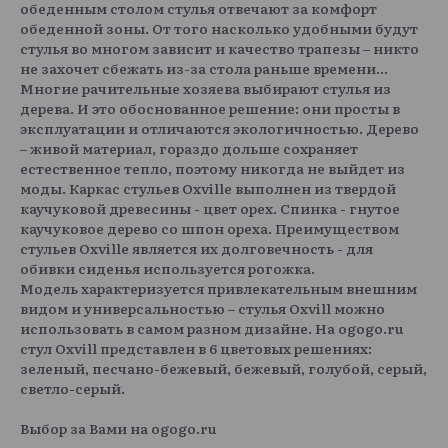
обеденным столом стулья отвечают за комфорт
обеденной зоны. От того насколько удобными будут
стулья во многом зависит и качество трапезы – никто
не захочет сбежать из-за стола раньше времени...
Многие рачительные хозяева выбирают стулья из
дерева. И это обоснованное решение: они просты в
эксплуатации и отличаются экологичностью. Дерево
– живой материал, гораздо дольше сохраняет
естественное тепло, поэтому никогда не выйдет из
моды. Каркас стульев Oxville выполнен из твердой
каучуковой древесины - цвет орех. Спинка - гнутое
каучуковое дерево со шпон ореха. Преимуществом
стульев Oxville является их долговечность - для
обивки сиденья используется рогожка.
Модель характеризуется привлекательным внешним
видом и универсальностью – стулья Oxvill можно
использовать в самом разном дизайне. На ogogo.ru
стул Oxvill представлен в 6 цветовых решениях:
зеленый, песчано-бежевый, бежевый, голубой, серый,
светло-серый.
Выбор за Вами на ogogo.ru