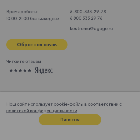
Время работы:
8-800-333-29-78
8 800 333 29 78
10:00-21:00 без выходных
kostroma@ogogo.ru
Обратная связь
Читайте отзывы
Наш сайт использует cookie-файлы в соответствии с
политикой конфиденциальности
.
© OGOGOHOME, 2026
Понятно
Спроектировано и нарисовано в
Супрематике