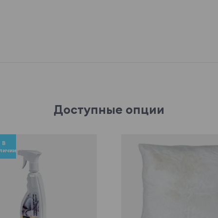
Доступные опции
В
личии