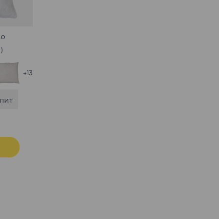
to
 )
+13
плит