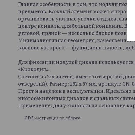
Главная особенность в том, что модули поз
предметов. Каждый элемент может сыграть л
организовать уютные уголки отдыха, спальн
центре комнаты для большой компании. Вар
угловой, прямой — несколько блоков позвол
Минималистичная геометрия, качественное
в основе которого — функциональность, моб
Для фиксации модулей дивана используетс
«Крокодил».
Состоит из 2-х частей, имеет 5 отверстий для
отверстий). Размер: 162 х 57 мм, артикул: CN-0
Прост и надёжен в эксплуатации. Идеально 
многосекционных диванов и спальных систем
Применение: для установки на основание кар
PDF инструкция по сборке