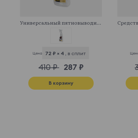
341029
Универсальный пятновыводитель
72 ₽ × 4
, в сплит
Цена
Цен
410 ₽
287 ₽
В корзину