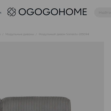
и
ы
Модульные диваны
Модульный диван Sorrento 635094