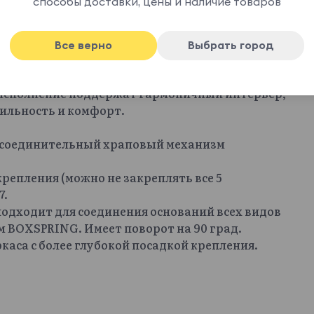
способы доставки, цены и наличие товаров
воляют обходиться без дополнительных
юбую роль от пуфа до столика. С ними можно
ые места, игровую площадку, мягкий остров в
Все верно
Выбрать город
иативность конфигураций: п-образный,
яют изменить обстановку за пару минут.
 исполнение поддержат гармоничный интерьер,
ильность и комфорт.
я соединительный храповый механизм
 крепления (можно не закреплять все 5
7.
подходит для соединения оснований всех видов
 BOXSPRING. Имеет поворот на 90 град.
каса с более глубокой посадкой крепления.