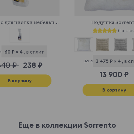
341043
613676
Средство для чистки мебельных тканей
Подушка Sorren
(1 отзыв
60 ₽ × 4
, в сплит
а
3 475 ₽ × 4
, в с
Цена
340 ₽
238 ₽
13 900 ₽
В корзину
В корзину
Еще в коллекции Sorrento