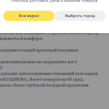
способы доставки, цены и наличие товаров
воляют обходиться без дополнительных
юбую роль от пуфа до столика. С ними можно
ые места, игровую площадку, мягкий остров в
Все верно
Выбрать город
иативность конфигураций: п-образный,
яют изменить обстановку за пару минут.
 исполнение поддержат гармоничный интерьер,
ильность и комфорт.
я соединительный храповый механизм
 крепления (можно не закреплять все 5
7.
подходит для соединения оснований всех видов
 BOXSPRING. Имеет поворот на 90 град.
каса с более глубокой посадкой крепления.