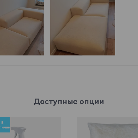
Доступные опции
В
личии