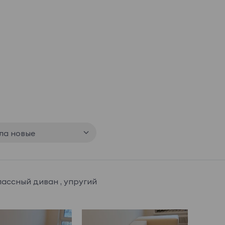
ла новые
лассный диван , упругий