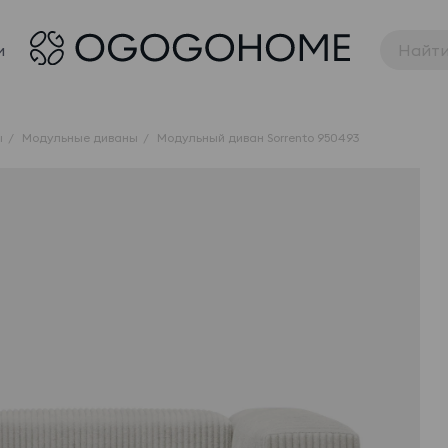
и
ы
Модульные диваны
Модульный диван Sorrento 950493