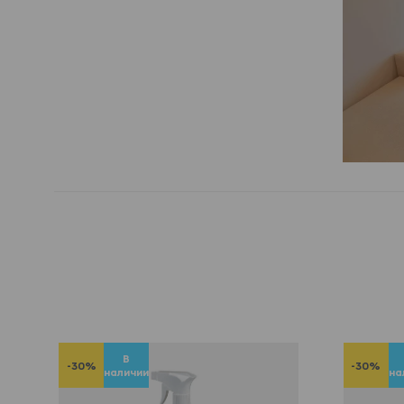
В
-30%
-30%
наличии
на