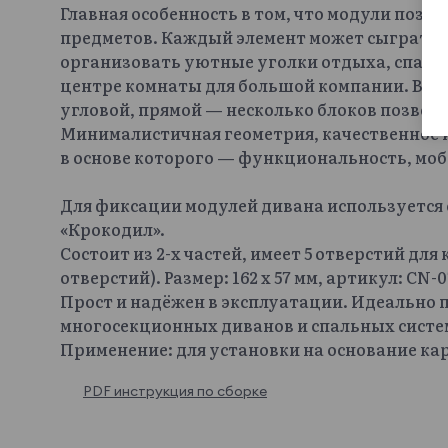
Главная особенность в том, что модули поз
предметов. Каждый элемент может сыграть л
организовать уютные уголки отдыха, спальн
центре комнаты для большой компании. Вар
угловой, прямой — несколько блоков позвол
Минималистичная геометрия, качественное
в основе которого — функциональность, моб
Для фиксации модулей дивана используетс
«Крокодил».
Состоит из 2-х частей, имеет 5 отверстий для
отверстий). Размер: 162 х 57 мм, артикул: CN-0
Прост и надёжен в эксплуатации. Идеально 
многосекционных диванов и спальных систем
Применение: для установки на основание кар
PDF инструкция по сборке