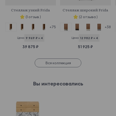
969618
969510
Стеллаж узкий Frida
Стеллаж широкий Frida
(1 отзыв )
(2 отзыва )
+75
+38
Цена
9 969 ₽ × 4
Цена
12 982 ₽ × 4
39 875 ₽
51 925 ₽
Вся коллекция
Вы интересовались