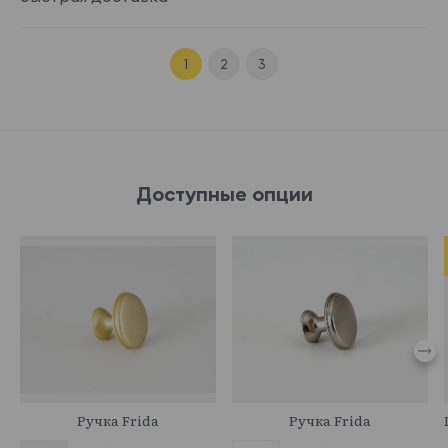
1
2
3
Доступные опции
745055
745054
Ручка Frida
Ручка Frida