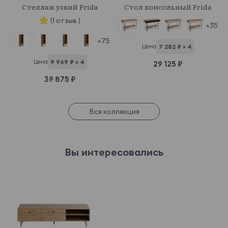
Стеллаж узкий Frida
Стол консольный Frida
(1 отзыв )
+35
+75
Цена
7 282 ₽ × 4
Цена
9 969 ₽ × 4
29 125 ₽
39 875 ₽
Вся коллекция
Вы интересовались