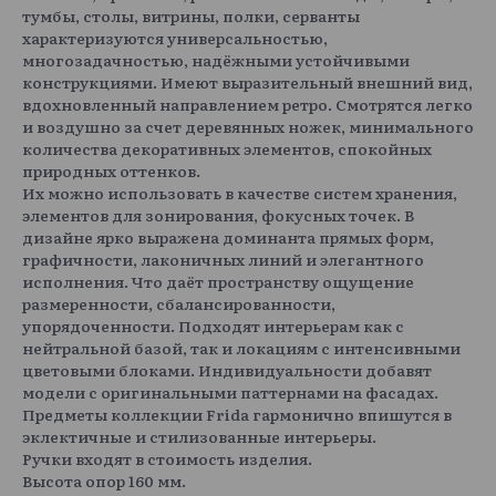
тумбы, столы, витрины, полки, серванты
характеризуются универсальностью,
многозадачностью, надёжными устойчивыми
конструкциями. Имеют выразительный внешний вид,
вдохновленный направлением ретро. Смотрятся легко
и воздушно за счет деревянных ножек, минимального
количества декоративных элементов, спокойных
природных оттенков.
Их можно использовать в качестве систем хранения,
элементов для зонирования, фокусных точек. В
дизайне ярко выражена доминанта прямых форм,
графичности, лаконичных линий и элегантного
исполнения. Что даёт пространству ощущение
размеренности, сбалансированности,
упорядоченности. Подходят интерьерам как с
нейтральной базой, так и локациям с интенсивными
цветовыми блоками. Индивидуальности добавят
модели с оригинальными паттернами на фасадах.
Предметы коллекции Frida гармонично впишутся в
эклектичные и стилизованные интерьеры.
Ручки входят в стоимость изделия.
Высота опор 160 мм.