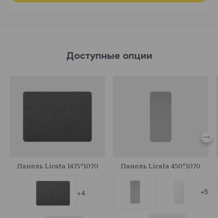
Доступные опции
708988
708983
Панель Licata 1475*1070
Панель Licata 450*1070
+5
+4