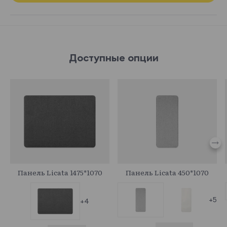
Доступные опции
708988
708983
Панель Licata 1475*1070
Панель Licata 450*1070
+5
+4