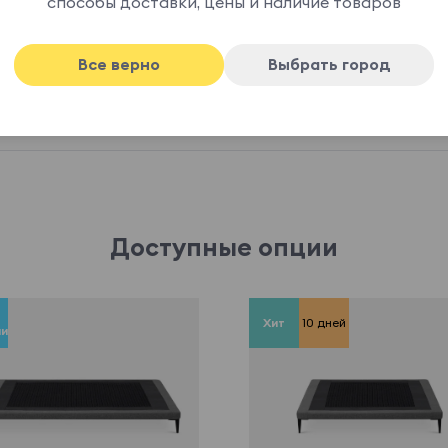
способы доставки, цены и наличие товаров
Все верно
Выбрать город
Доступные опции
Хит
10 дней
ии