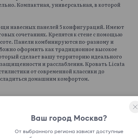
ельно. Компактная, универсальная, в которой
ощи навесных панелей 5 конфигураций. Имеют
овых сочетаниях. Крепятся к стене с помощью
ысоте. Панели комбинируются по-разному и
 Можно оформить как традиционное высокое
 Который сделает вашу территорию идеального
о защищенности и расслабления. Кровать Licata
стилистики от современной классики до
асладиться домашним комфортом.
Ваш город Москва?
От выбранного региона зависят доступные