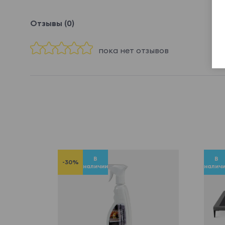
Отзывы (0)
пока нет отзывов
В
В
-30%
наличии
налич