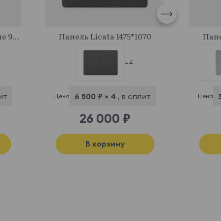
708988
Кровать Licata основание 900
Панель Licata 1475*1070
Пане
+4
ит
6 500 ₽ × 4
, в сплит
Цена
Цена
26 000 ₽
В корзину