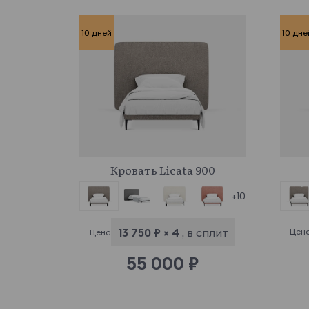
10 дней
10 дне
961370
Кровать Licata 900
+10
13 750 ₽ × 4
, в сплит
Цен
Цена
55 000 ₽