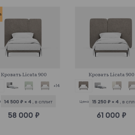
й
961499
961350
Кровать Licata 900
Кровать Licata 900
+14
14 500 ₽ × 4
, в сплит
15 250 ₽ × 4
, в сп
а
Цена
58 000 ₽
61 000 ₽