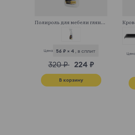
341044
Полироль для мебели глянцевый
56 ₽ × 4
, в сплит
Цена
Цен
320 ₽
224 ₽
В корзину