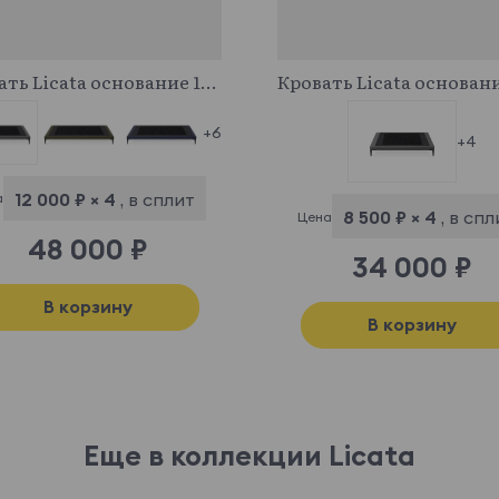
708982
750828
Кровать Licata основание 1600
+6
+4
12 000 ₽ × 4
, в сплит
а
8 500 ₽ × 4
, в спл
Цена
48 000 ₽
34 000 ₽
В корзину
В корзину
Еще в коллекции Licata