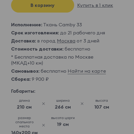
В корзину
Купить в 1 клик
Исполнение:
Ткань Camby 33
Срок изготовления:
до 21 рабочего дня
Доставка:
в город
Москва
от 3 дней
Стоимость доставки:
бесплатно
* Бесплатная доставка по Москве
(МКАД+10 км)
Самовывоз:
бесплатно
Найти на карте
Сборка:
9 900 ₽
Габариты:
длина
ширина
высота
210 см
266 см
107 см
размер
высота царги
спального
19 см
места
160x200 см