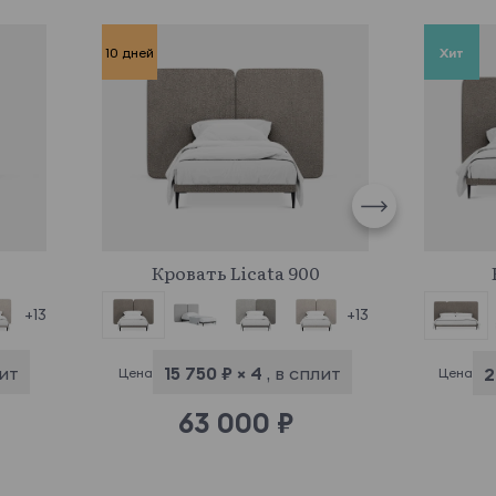
10 дней
Хит
961469
Кровать Licata 900
+13
+13
лит
15 750 ₽ × 4
, в сплит
2
Цена
Цена
63 000 ₽