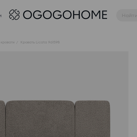
и
 кровати
Кровать Licata 961598