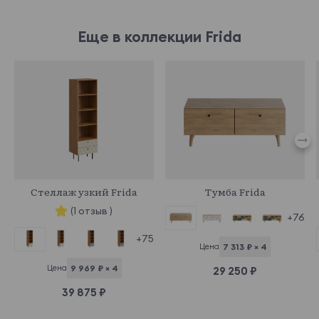
Еще в коллекции Frida
969553
968998
Стеллаж узкий Frida
Тумба Frida
(1 отзыв )
+76
+75
Цена
7 313 ₽ × 4
Цена
9 969 ₽ × 4
29 250 ₽
39 875 ₽