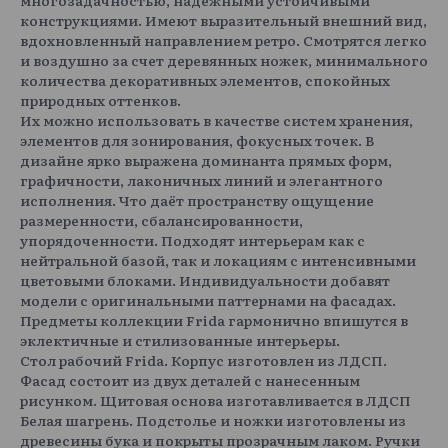
конструкциями. Имеют выразительный внешний вид,
вдохновленный направлением ретро. Смотрятся легко
и воздушно за счет деревянных ножек, минимального
количества декоративных элементов, спокойных
природных оттенков.
Их можно использовать в качестве систем хранения,
элементов для зонирования, фокусных точек. В
дизайне ярко выражена доминанта прямых форм,
графичности, лаконичных линий и элегантного
исполнения. Что даёт пространству ощущение
размеренности, сбалансированности,
упорядоченности. Подходят интерьерам как с
нейтральной базой, так и локациям с интенсивными
цветовыми блоками. Индивидуальности добавят
модели с оригинальными паттернами на фасадах.
Предметы коллекции Frida гармонично впишутся в
эклектичные и стилизованные интерьеры.
Стол рабочий Frida. Корпус изготовлен из ЛДСП.
Фасад состоит из двух деталей с нанесенным
рисунком. Щитовая основа изготавливается в ЛДСП
Белая шагрень. Подстолье и ножки изготовлены из
древесины бука и покрыты прозрачным лаком. Ручки