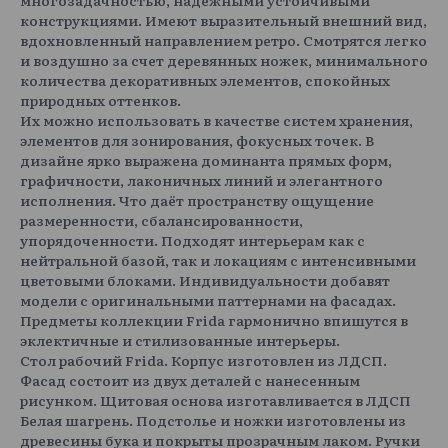
конструкциями. Имеют выразительный внешний вид,
вдохновленный направлением ретро. Смотрятся легко
и воздушно за счет деревянных ножек, минимального
количества декоративных элементов, спокойных
природных оттенков.
Их можно использовать в качестве систем хранения,
элементов для зонирования, фокусных точек. В
дизайне ярко выражена доминанта прямых форм,
графичности, лаконичных линий и элегантного
исполнения. Что даёт пространству ощущение
размеренности, сбалансированности,
упорядоченности. Подходят интерьерам как с
нейтральной базой, так и локациям с интенсивными
цветовыми блоками. Индивидуальности добавят
модели с оригинальными паттернами на фасадах.
Предметы коллекции Frida гармонично впишутся в
эклектичные и стилизованные интерьеры.
Стол рабочий Frida. Корпус изготовлен из ЛДСП.
Фасад состоит из двух деталей с нанесенным
рисунком. Щитовая основа изготавливается в ЛДСП
Белая шагрень. Подстолье и ножки изготовлены из
древесины бука и покрыты прозрачным лаком. Ручки