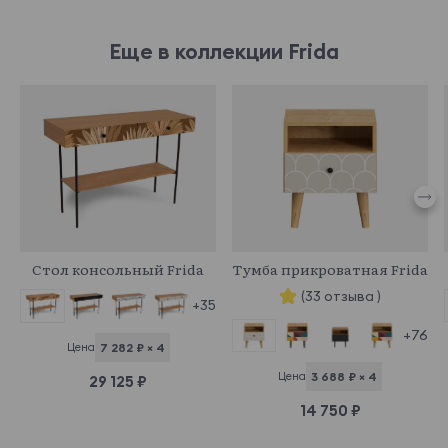
Еще в коллекции Frida
969619
969066
Стол консольный Frida
Тумба прикроватная Frida
(33 отзыва )
+35
+76
Цена
7 282 ₽ × 4
Цена
3 688 ₽ × 4
29 125 ₽
14 750 ₽