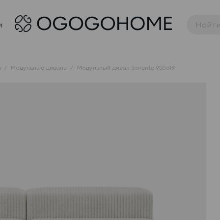
и
ы
Модульные диваны
Модульный диван Sorrento 950619