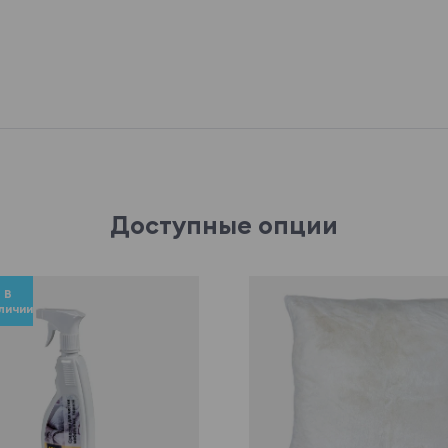
Доступные опции
В
личии