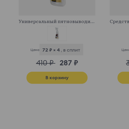
341029
Универсальный пятновыводитель
72 ₽ × 4
, в сплит
Цена
Цен
410 ₽
287 ₽
В корзину