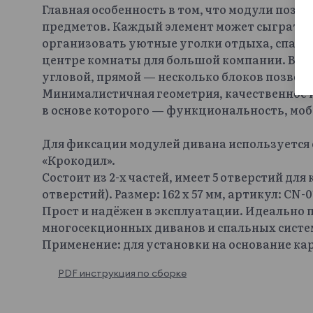
Главная особенность в том, что модули поз
предметов. Каждый элемент может сыграть л
организовать уютные уголки отдыха, спальн
центре комнаты для большой компании. Вар
угловой, прямой — несколько блоков позвол
Минималистичная геометрия, качественное
в основе которого — функциональность, моб
Для фиксации модулей дивана используетс
«Крокодил».
Состоит из 2-х частей, имеет 5 отверстий для
отверстий). Размер: 162 х 57 мм, артикул: CN-0
Прост и надёжен в эксплуатации. Идеально 
многосекционных диванов и спальных систем
Применение: для установки на основание кар
PDF инструкция по сборке