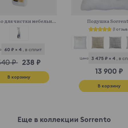
341043
613676
Средство для чистки мебельных тканей
Подушка Sorren
(1 отзыв
60 ₽ × 4
, в сплит
а
3 475 ₽ × 4
, в с
Цена
340 ₽
238 ₽
13 900 ₽
В корзину
В корзину
Еще в коллекции Sorrento