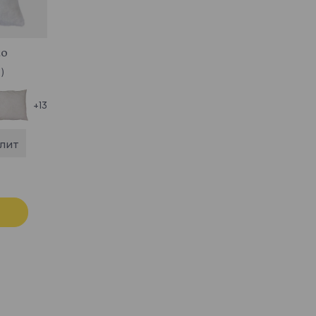
to
 )
+13
плит