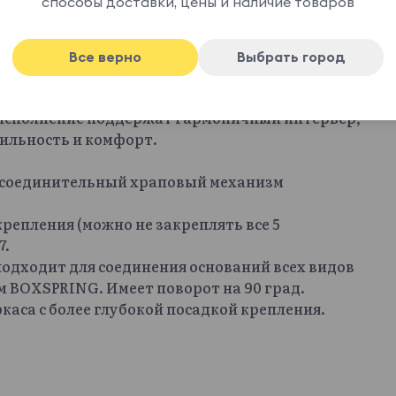
способы доставки, цены и наличие товаров
воляют обходиться без дополнительных
юбую роль от пуфа до столика. С ними можно
ые места, игровую площадку, мягкий остров в
Все верно
Выбрать город
иативность конфигураций: п-образный,
яют изменить обстановку за пару минут.
 исполнение поддержат гармоничный интерьер,
ильность и комфорт.
я соединительный храповый механизм
 крепления (можно не закреплять все 5
7.
подходит для соединения оснований всех видов
 BOXSPRING. Имеет поворот на 90 град.
каса с более глубокой посадкой крепления.