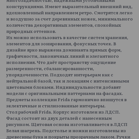
конструкциями. Имеют выразительный внешний вид,
вдохновленный направлением ретро. Смотрятся легко
и воздушно за счет деревянных ножек, минимального
количества декоративных элементов, спокойных
природных оттенков.
Их можно использовать в качестве систем хранения,
элементов для зонирования, фокусных точек. В
дизайне ярко выражена доминанта прямых форм,
графичности, лаконичных линий и элегантного
исполнения. Что даёт пространству ощущение
размеренности, сбалансированности,
упорядоченности. Подходят интерьерам как с
нейтральной базой, так и локациям с интенсивными
цветовыми блоками. Индивидуальности добавят
модели с оригинальными паттернами на фасадах.
Предметы коллекции Frida гармонично впишутся в
эклектичные и стилизованные интерьеры.
Стол рабочий Frida. Корпус изготовлен из ЛДСП.
Фасад состоит из двух деталей с нанесенным
рисунком. Щитовая основа изготавливается в ЛДСП
Белая шагрень. Подстолье и ножки изготовлены из
древесины бука и покрыты прозрачным лаком. Ручки