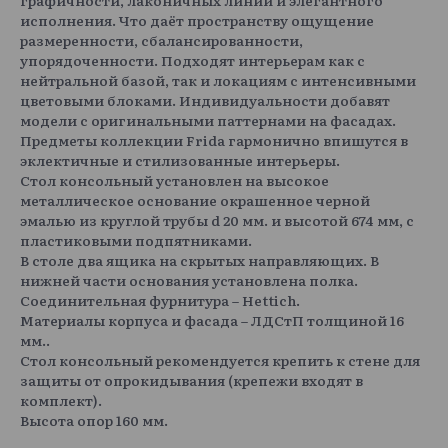
графичности, лаконичных линий и элегантного
исполнения. Что даёт пространству ощущение
размеренности, сбалансированности,
упорядоченности. Подходят интерьерам как с
нейтральной базой, так и локациям с интенсивными
цветовыми блоками. Индивидуальности добавят
модели с оригинальными паттернами на фасадах.
Предметы коллекции Frida гармонично впишутся в
эклектичные и стилизованные интерьеры.
Стол консольный установлен на высокое
металлическое основание окрашенное черной
эмалью из круглой трубы d 20 мм. и высотой 674 мм, с
пластиковыми подпятниками.
В столе два ящика на скрытых направляющих. В
нижней части основания установлена полка.
Соединительная фурнитура – Hettich.
Материалы корпуса и фасада – ЛДСтП толщиной 16
мм..
Стол консольный рекомендуется крепить к стене для
защиты от опрокидывания (крепежи входят в
комплект).
Высота опор 160 мм.